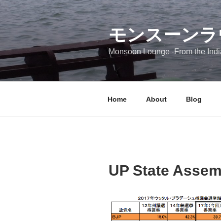
コ
ン
モンスーンラ
テ
ン
Monsoon Lounge -From the India
ツ
へ
ス
キ
Home
About
Blog
ッ
プ
UP State Assem