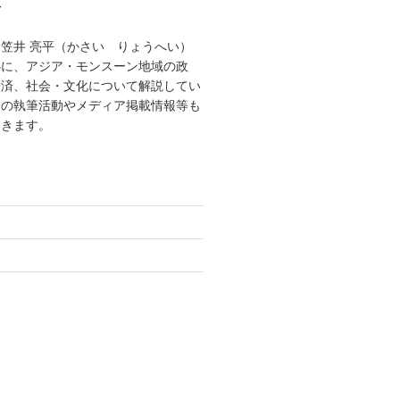
て
笠井 亮平（かさい りょうへい）
心に、アジア・モンスーン地域の政
経済、社会・文化について解説してい
しの執筆活動やメディア掲載情報等も
いきます。