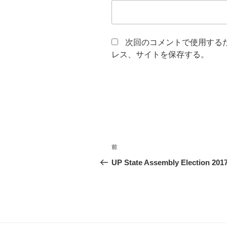
次回のコメントで使用する
レス、サイトを保存する。
投
前
前
稿
の
UP State Assembly Election 201
投
ナ
稿
ビ
ゲ