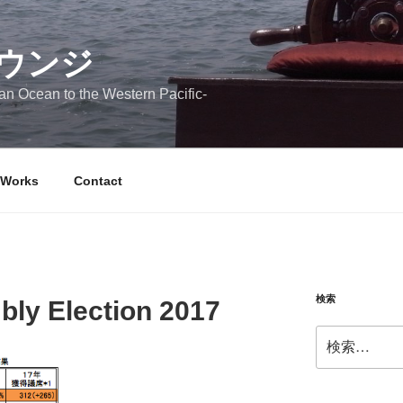
ウンジ
n Ocean to the Western Pacific-
Works
Contact
検索
bly Election 2017
検
索: